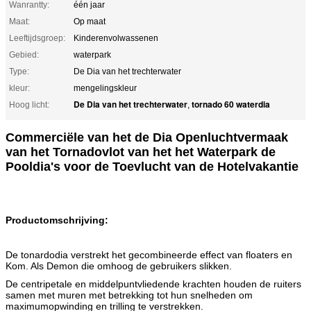
Wanrantty:
één jaar
Maat:
Op maat
Leeftijdsgroep:
Kinderenvolwassenen
Gebied:
waterpark
Type:
De Dia van het trechterwater
kleur:
mengelingskleur
De Dia van het trechterwater
tornado 60 waterdia
Hoog licht:
,
Commerciële van het de Dia Openluchtvermaak
van het Tornadovlot van het het Waterpark de
Pooldia's voor de Toevlucht van de Hotelvakantie
Productomschrijving:
De tonardodia verstrekt het gecombineerde effect van floaters en
Kom. Als Demon die omhoog de gebruikers slikken.
De centripetale en middelpuntvliedende krachten houden de ruiters
samen met muren met betrekking tot hun snelheden om
maximumopwinding en trilling te verstrekken.