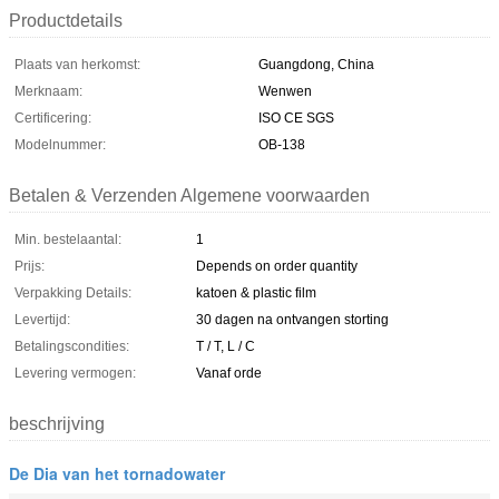
Productdetails
Plaats van herkomst:
Guangdong, China
Merknaam:
Wenwen
Certificering:
ISO CE SGS
Modelnummer:
OB-138
Betalen & Verzenden Algemene voorwaarden
Min. bestelaantal:
1
Prijs:
Depends on order quantity
Verpakking Details:
katoen & plastic film
Levertijd:
30 dagen na ontvangen storting
Betalingscondities:
T / T, L / C
Levering vermogen:
Vanaf orde
beschrijving
De Dia van het tornadowater