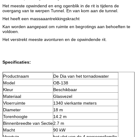
Het meeste opwindend en eng ogenblik in de rit is tijdens de
overgang van te werpen Tunnel. En van kom aan de tunnel.
Het heeft een massaaantrekkingskracht
Kan worden aangepast om ruimte en begrotings aan behoeften te
voldoen.
Het verstrekt meeste avonturen en de opwindende rit.
Specificaties:
Productnaam
De Dia van het tornadowater
Model
OB-138
Kleur
Beschikbaar
Materiaal
Glasvezel
Vloerruimte
1340 vierkante meters
Diameter
18 m
Torenhoogte
14.2 m
Binnenbreedte van Sectie
2.7 m
Macht
90 kW
Voertuig
het vlot van de 4 persoonsfamilie