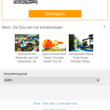
Materiaal van de Waterdia
Doorgaan
De Dia van het tornadowater
Meer
rdia van
Openlucht het
Aqua Amusement
Aangepaste Aqua
Openluch
Volwassen
Waterdia van het
Super Tornado
Park Super
het Water
nado, de
Waterpark, de
Water-Dia 18m
Tornado Water-
de
lucht
Diabouw van het
Platformhoogte
Dia voor Toeristen
Tornadotr
vormige
Tornadowater
an het
Veranderingstaal
rkwater
Thuis
|
Over ons
|
Contacteer ons