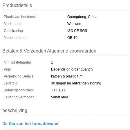
Productdetails
Plaats van herkomst:
Guangdong, China
Merknaam:
Wenwen
Certificering:
ISO CE SGS
Modelnummer:
OB-10
Betalen & Verzenden Algemene voorwaarden
Min. bestelaantal:
1
Prijs:
Depends on order quantity
Verpakking Details:
katoen & plastic film
Levertijd:
30 dagen na ontvangen storting
Betalingscondities:
T / T, L / C
Levering vermogen:
Vanaf orde
beschrijving
De Dia van het tornadowater