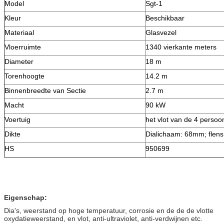
Model
Sgt-1
Kleur
Beschikbaar
Materiaal
Glasvezel
Vloerruimte
1340 vierkante meters
Diameter
18 m
Torenhoogte
14.2 m
Binnenbreedte van Sectie
2.7 m
Macht
90 kW
Voertuig
het vlot van de 4 persoo
Dikte
Dialichaam: 68mm; flen
HS
950699
Eigenschap:
Dia's, weerstand op hoge temperatuur, corrosie en de de de vlotte
oxydatieweerstand, en vlot, anti-ultraviolet, anti-verdwijnen etc.