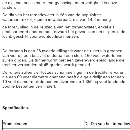
de dia, van ons is meer energy-saving, meer veiligheid in onze
landen.
De dia van het tornadowater is één van de populairste
wateraantrekkelijkheden in waterpark, dia van 14,2 m hoog
de toren, vlieg in de reuzedia van het tornadowater, enkel als
geabsorbeerd door orkaan, ervaart het gevoel van het stijgen in de
lucht, geschikt voor avontuurlijke mensen.
De tornado is een 28 tweede trillingsrit waar de ruiters in groepen
van vier op een buisvlot onderaan een steile 160 voet watertunnel
zullen glijden. De tunnel wordt met een zeven-verdieping lange die
trechter verbonden bij 45 graden wordt geneigd.
De ruiters zullen vier tot zes schommelingen in de trechter ervaren,
die een 60 voet diametre openend heeft die geleidelijk aan tot een
10 voet diametre bij de bodem alvorens op 1.350 sq voet landende
pool te bespatten vermindert.
Specificaties:
Productnaam
De Dia van het tornadow