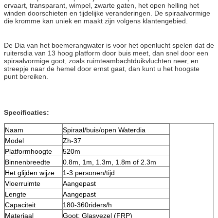
ervaart, transparant, wimpel, zwarte gaten, het open helling het
winden doorschieten en tijdelijke veranderingen. De spiraalvormige
die kromme kan uniek en maakt zijn volgens klantengebied.
De Dia van het boemerangwater is voor het openlucht spelen dat de
ruitersdia van 13 hoog platform door buis meet, dan snel door een
spiraalvormige goot, zoals ruimteambachtduikvluchten neer, en
streepje naar de hemel door ernst gaat, dan kunt u het hoogste
punt bereiken.
Specificaties:
Naam
Spiraal/buis/open Waterdia
Model
Zh-37
Platformhoogte
520m
Binnenbreedte
0.8m, 1m, 1.3m, 1.8m of 2.3m
Het glijden wijze
1-3 personen/tijd
Vloerruimte
Aangepast
Lengte
Aangepast
Capaciteit
180-360riders/h
Materiaal
Goot: Glasvezel (FRP)