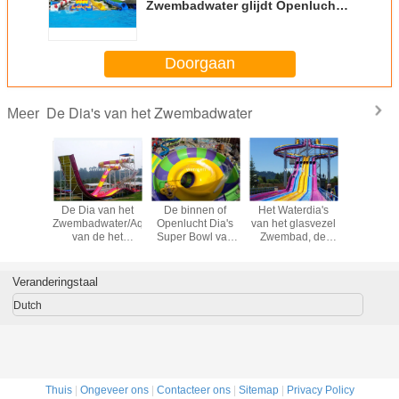
Zwembadwater glijdt Openlucht
12 Meterplatform
Doorgaan
De Dia's van het Zwembadwater
Meer
hoge
De Dia van het
De binnen of
Het Waterdia's
De volw
dswater
Zwembadwater/Aqua-
Openlucht Dia's
van het glasvezel
Dia's va
t Grappige
van de het
Super Bowl van
Zwembad, de
Hoge sne
 van het
Materiaalboemerang
het
Dia's van het
Lange 
dwater
van het
Zwembadwater
Speelplaatswater
r de
Themapark het
voor 2 Mensen
voor Jonge geitjes
Veranderingstaal
s van de
Waterdia
toevlucht
Dutch
Thuis
|
Ongeveer ons
|
Contacteer ons
|
Sitemap
|
Privacy Policy