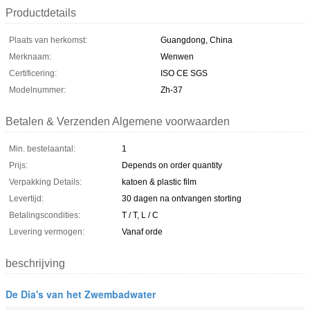
Productdetails
Plaats van herkomst:
Guangdong, China
Merknaam:
Wenwen
Certificering:
ISO CE SGS
Modelnummer:
Zh-37
Betalen & Verzenden Algemene voorwaarden
Min. bestelaantal:
1
Prijs:
Depends on order quantity
Verpakking Details:
katoen & plastic film
Levertijd:
30 dagen na ontvangen storting
Betalingscondities:
T / T, L / C
Levering vermogen:
Vanaf orde
beschrijving
De Dia's van het Zwembadwater