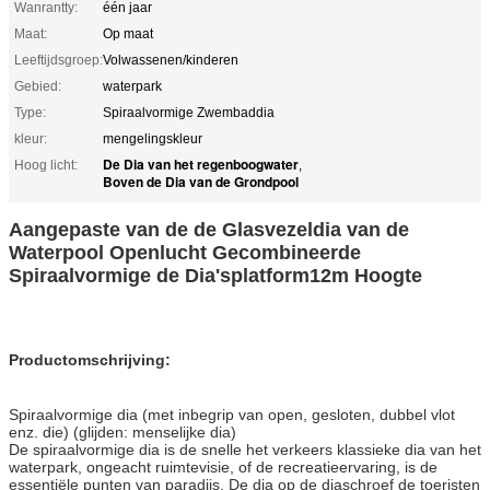
Wanrantty:
één jaar
Maat:
Op maat
Leeftijdsgroep:
Volwassenen/kinderen
Gebied:
waterpark
Type:
Spiraalvormige Zwembaddia
kleur:
mengelingskleur
De Dia van het regenboogwater
Hoog licht:
,
Boven de Dia van de Grondpool
Aangepaste van de de Glasvezeldia van de
Waterpool Openlucht Gecombineerde
Spiraalvormige de Dia'splatform12m Hoogte
Productomschrijving:
Spiraalvormige dia (met inbegrip van open, gesloten, dubbel vlot
enz. die) (glijden: menselijke dia)
De spiraalvormige dia is de snelle het verkeers klassieke dia van het
waterpark, ongeacht ruimtevisie, of de recreatieervaring, is de
essentiële punten van paradijs. De dia op de diaschroef de toeristen