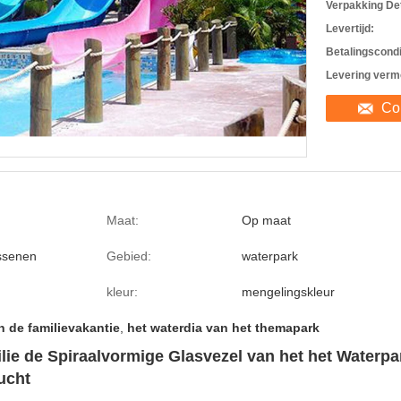
Verpakking Det
Levertijd:
Betalingscondi
Levering verm
Co
Maat:
Op maat
ssenen
Gebied:
waterpark
kleur:
mengelingskleur
n de familievakantie
,
het waterdia van het themapark
lie de Spiraalvormige Glasvezel van het het Waterpa
ucht