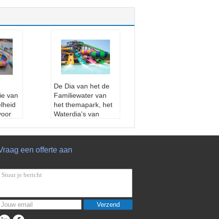
De Dia van het de
ie van
Familiewater van
lheid
het themapark, het
voor
Waterdia's van
Glasvezelzwembaden
ats
voor Alle Leeftijden
en jaa
Wanrantty:
één jaar
Vraag een offerte aan
Maat:
Op maat
t
Leeftijdsgroep:
Kin
ep:
Kin
deren, dults
ssenen
Gebied:
waterpark
rpark
Verzend