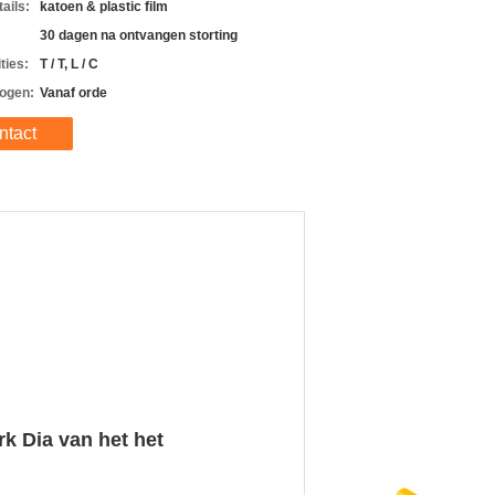
ails:
katoen & plastic film
30 dagen na ontvangen storting
ties:
T / T, L / C
ogen:
Vanaf orde
ntact
rk Dia van het het