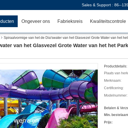
Sales & Support :
86--13
oducten
Ongeveer ons
Fabrieksreis
Kwaliteitscontrole
Spiraalvormige van het de Dia'swater van het Glasvezel Grote Water van het het
water van het Glasvezel Grote Water van het het Park
Productdetails:
Plaats van her
Merknaam:
Certificering:
Modelnummer:
Betalen & Ver
Min. bestelaant
Prijs: