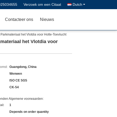
925034655
Verzoek om een Citaat
Dutch
Contacteer ons
Nieuws
 Parkmateriaal het Vlotdia voor Hotle-Toevlucht
materiaal het Vlotdia voor
komst:
Guangdong, China
Wenwen
ISO CE SGS
CK-54
zenden Algemene voorwaarden:
al:
1
Depends on order quantity