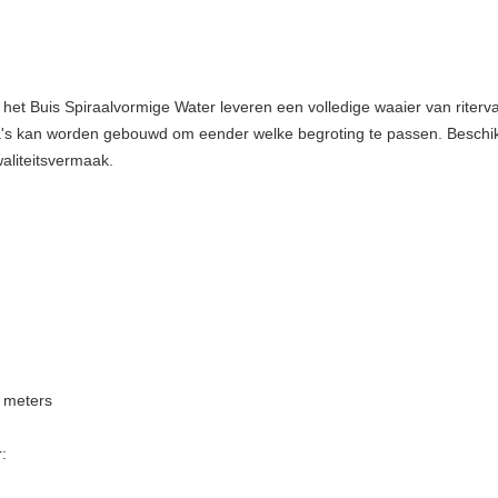
het Buis Spiraalvormige Water leveren een volledige waaier van riterva
ia's kan worden gebouwd om eender welke begroting te passen. Beschikb
waliteitsvermaak.
2 meters
: