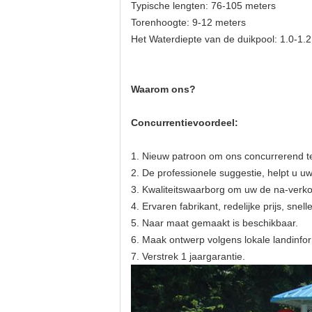
Typische lengten: 76-105 meters
Torenhoogte: 9-12 meters
Het Waterdiepte van de duikpool: 1.0-1.
Waarom ons?
Concurrentievoordeel:
1.
Nieuw patroon om ons concurrerend 
2.
De professionele suggestie, helpt u u
3. Kwaliteitswaarborg om uw de na-verkoo
4. Ervaren fabrikant, redelijke prijs, snell
5. Naar maat gemaakt is beschikbaar.
6.
Maak ontwerp volgens lokale landinfo
7.
Verstrek 1 jaargarantie.