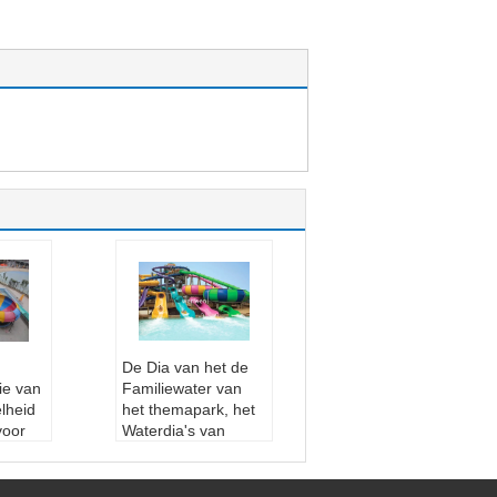
De Dia van het de
ie van
Familiewater van
lheid
het themapark, het
voor
Waterdia's van
Glasvezelzwembaden
ats
voor Alle Leeftijden
en jaa
Wanrantty:
één jaar