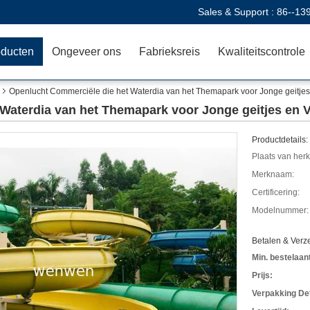
Sales & Support :
86--13
oducten
Ongeveer ons
Fabrieksreis
Kwaliteitscontrole
Openlucht Commerciële die het Waterdia van het Themapark voor Jonge geitje
Waterdia van het Themapark voor Jonge geitjes en
Productdetails:
Plaats van her
Merknaam:
Certificering:
Modelnummer:
Betalen & Ver
Min. bestelaant
Prijs:
Verpakking Det