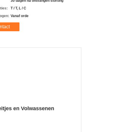
30 dagen na ontvangen storting
ties:
T / T, L / C
ogen:
Vanaf orde
ntact
eitjes en Volwassenen