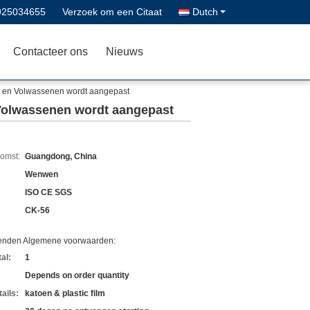
925034655
Verzoek om een Citaat
Dutch
Contacteer ons
Nieuws
s en Volwassenen wordt aangepast
 Volwassenen wordt aangepast
komst:
Guangdong, China
Wenwen
ISO CE SGS
CK-56
zenden Algemene voorwaarden:
al:
1
Depends on order quantity
ails:
katoen & plastic film