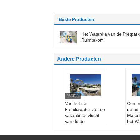
Beste Producten
Het Waterdia van de Pretpark
Ruimtekom
Andere Producten
Van het de
Comme
Familiewater van de
de het
vakantietoevlucht
Materi
van de de
het Wa
Diaglasvezel de
Water
Pooldia voor het
Jaarga
park van het
Wanra