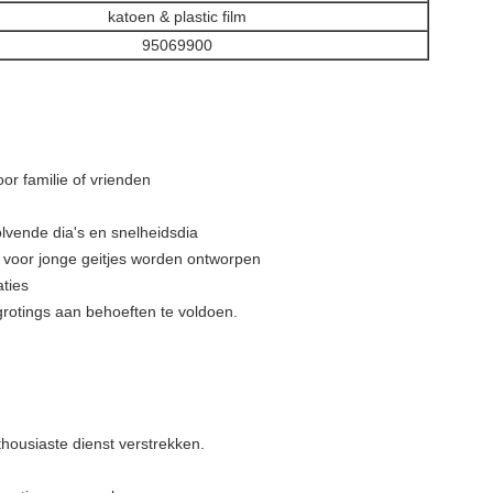
katoen & plastic film
95069900
r familie of vrienden
lvende dia's en snelheidsdia
voor jonge geitjes worden ontworpen
aties
otings aan behoeften te voldoen.
housiaste dienst verstrekken.