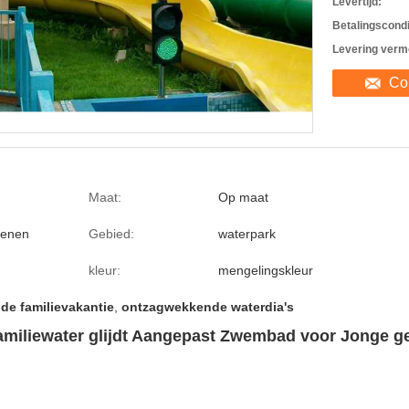
Levertijd:
Betalingscondi
Levering verm
Co
Maat:
Op maat
senen
Gebied:
waterpark
kleur:
mengelingskleur
 de familievakantie
,
ontzagwekkende waterdia's
miliewater glijdt Aangepast Zwembad voor Jonge g