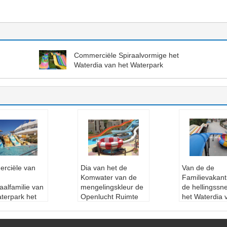
Commerciële Spiraalvormige het
Waterdia van het Waterpark
rciële van
Dia van het de
Van de de
Komwater van de
Familievakant
aalfamilie van
mengelingskleur de
de hellingssne
terpark het
Openlucht Ruimte
het Waterdia 
dia 1
voor Zwembad
Opwindende
rantie
Wanrantty:
één jaar
Waterspeelpla
ntty:
één jaar
Maat:
Op maat
Wanrantty:
E