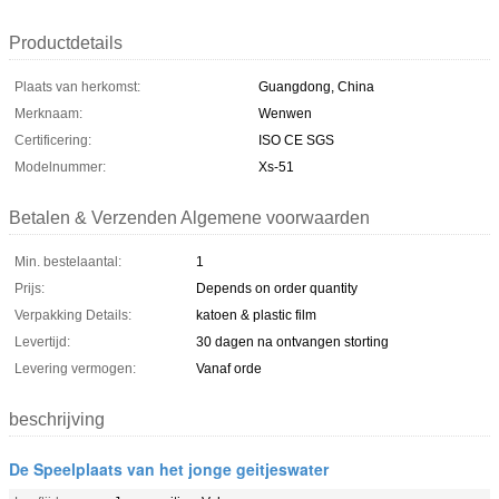
Productdetails
Plaats van herkomst:
Guangdong, China
Merknaam:
Wenwen
Certificering:
ISO CE SGS
Modelnummer:
Xs-51
Betalen & Verzenden Algemene voorwaarden
Min. bestelaantal:
1
Prijs:
Depends on order quantity
Verpakking Details:
katoen & plastic film
Levertijd:
30 dagen na ontvangen storting
Levering vermogen:
Vanaf orde
beschrijving
De Speelplaats van het jonge geitjeswater