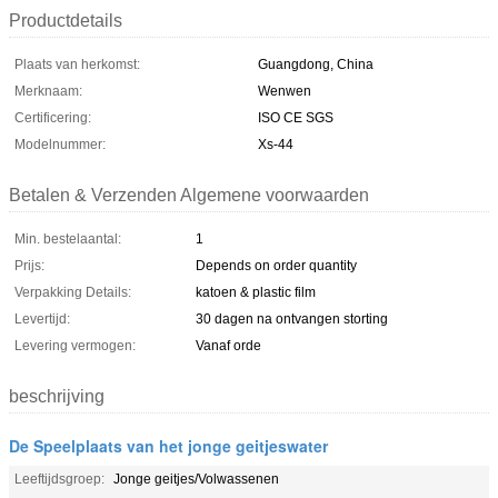
Productdetails
Plaats van herkomst:
Guangdong, China
Merknaam:
Wenwen
Certificering:
ISO CE SGS
Modelnummer:
Xs-44
Betalen & Verzenden Algemene voorwaarden
Min. bestelaantal:
1
Prijs:
Depends on order quantity
Verpakking Details:
katoen & plastic film
Levertijd:
30 dagen na ontvangen storting
Levering vermogen:
Vanaf orde
beschrijving
De Speelplaats van het jonge geitjeswater
Leeftijdsgroep:
Jonge geitjes/Volwassenen