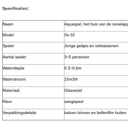
Specificaties:
Naam
Aquaspel, het huis van de nevelap
Model
Xs-32
Speler
Jonge geitjes en volwassenen
Aantal speler
3~5 personen
Waterdiepte
0.3~0.6m
Waterstroom
15m3/h
Materiaal
Glasvezel
Kleur
aangepast
Verpakkingsdetails
katoen binnen en bellenfilm buiten