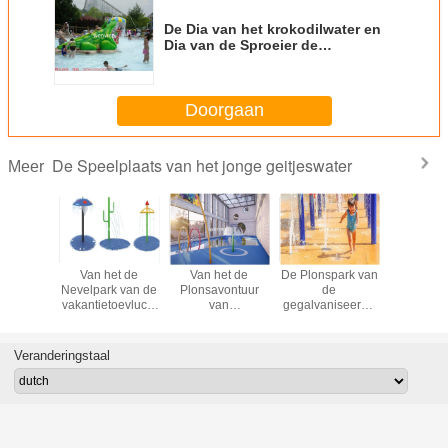
De Dia van het krokodilwater en
Dia van de Sproeier de
Commerciële Kleine Glasvezel
Doorgaan
De Speelplaats van het jonge geitjeswater
Meer
r vormde
Van het de
Van het de
De Plonspark van
De grappig
lasvezel
Nevelpark van de
Plonsavontuur
de
van de
Poolwater
vakantietoevlucht
van
gegalvaniseerde
Parkspeel
Interactief het
Corlorfuljonge
Kinderen van de
van het 
Waterspel voor
geitjes van het het
het
geitjes
Kinderenvolwassenen
Waterpark de
Waterspeelplaats
Veranderingstaal
Plattegrond
van Pijpjonge
100SQm
geitjes
Interactieve