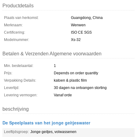
Productdetails
Plaats van herkomst:
Guangdong, China
Merknaam:
Wenwen
Certificering:
ISO CE SGS
Modelnummer:
Xs-32
Betalen & Verzenden Algemene voorwaarden
Min. bestelaantal:
1
Prijs:
Depends on order quantity
Verpakking Details:
katoen & plastic film
Levertijd:
30 dagen na ontvangen storting
Levering vermogen:
Vanaf orde
beschrijving
De Speelplaats van het jonge geitjeswater
Leeftijdsgroep:
Jonge geitjes, volwassenen