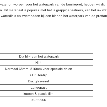
water ontworpen voor het waterpark van de familiepret, hebben wij dit m
 Dit materiaal is populair met het is grappige featuers, kan het uw wa
aterdia's en zwembaden bij een binnen het waterpark van de pretfamili
Dia hl-4 van het waterpark
Hl-4
Normaal 68mm, 810mm voor speciale delen
>
1 ruiter/tijd
Dia: glasvezel
aangepast
katoen & plastic film
95069900