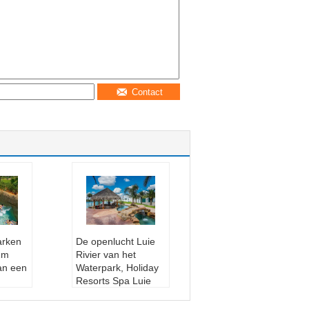
Contact
arken
De openlucht Luie
1m
Rivier van het
an een
Waterpark, Holiday
Resorts Spa Luie
er
Rivier rond Huis
Leeftijdsgroep:
kin