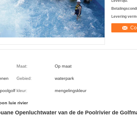
Levertijd:
Betalingscondi
Levering verm
Co
Maat:
Op maat
enen
Gebied:
waterpark
 poolgolf
kleur:
mengelingskleur
on luie rivier
douane Openluchtwater van de de Poolrivier de Golf