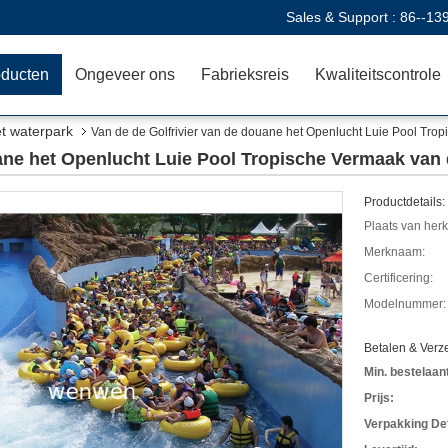
Sales & Support :
86--13
oducten
Ongeveer ons
Fabrieksreis
Kwaliteitscontrole
et waterpark
Van de de Golfrivier van de douane het Openlucht Luie Pool Tro
uane het Openlucht Luie Pool Tropische Vermaak van
Productdetails:
Plaats van her
Merknaam:
Certificering:
Modelnummer:
Betalen & Ver
Min. bestelaant
Prijs:
Verpakking Det