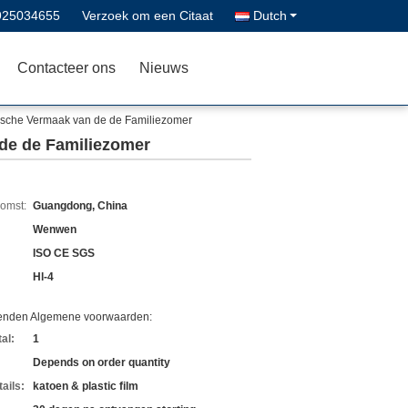
925034655
Verzoek om een Citaat
Dutch
Contacteer ons
Nieuws
pische Vermaak van de de Familiezomer
 de de Familiezomer
komst:
Guangdong, China
Wenwen
ISO CE SGS
Hl-4
zenden Algemene voorwaarden:
al:
1
Depends on order quantity
ails:
katoen & plastic film