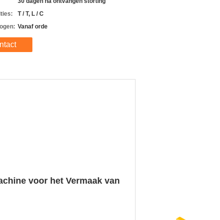
30 dagen na ontvangen storting
ties:
T / T, L / C
ogen:
Vanaf orde
ntact
machine voor het Vermaak van