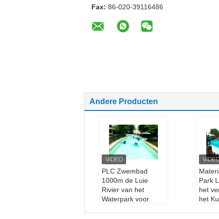
Fax:
86-020-39116486
Andere Producten
PLC Zwembad
Materi
1000m de Luie
Park L
Rivier van het
het v
Waterpark voor
het K
Volwassenen
Water
Productnaam:
luie
Prod