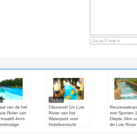
aal van de het
Glasvezel 1m Luie
Reuzewaterp
uie Rivier van
Rivier van het
met Sporten 
ermaak0.4m/s
Waterpark voor
Diepte 34m v
unstmatige
Hoteltoevlucht
de Luie Rivier
Productnaam:
luie
Drijvende Wat
uctnaam:
luie
Rivier
Breedte