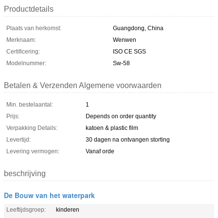
Productdetails
Plaats van herkomst:
Guangdong, China
Merknaam:
Wenwen
Certificering:
ISO CE SGS
Modelnummer:
Sw-58
Betalen & Verzenden Algemene voorwaarden
Min. bestelaantal:
1
Prijs:
Depends on order quantity
Verpakking Details:
katoen & plastic film
Levertijd:
30 dagen na ontvangen storting
Levering vermogen:
Vanaf orde
beschrijving
De Bouw van het waterpark
Leeftijdsgroep:
kinderen