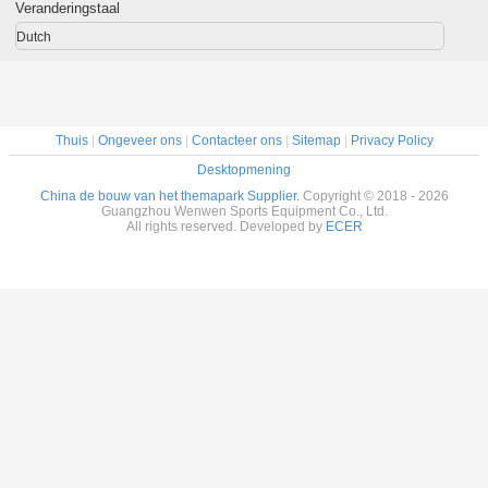
Speelplaatsmateriaal
van het het
Glasvezelmateriaal
Speelplaat
Veranderingstaal
van het Jonge
Parkwater van
van het 
geitjeswater
Aqua het
geitjes
Dutch
Huisontwerp
Thuis
|
Ongeveer ons
|
Contacteer ons
|
Sitemap
|
Privacy Policy
Desktopmening
China de bouw van het themapark Supplier.
Copyright © 2018 - 2026
Guangzhou Wenwen Sports Equipment Co., Ltd.
All rights reserved. Developed by
ECER