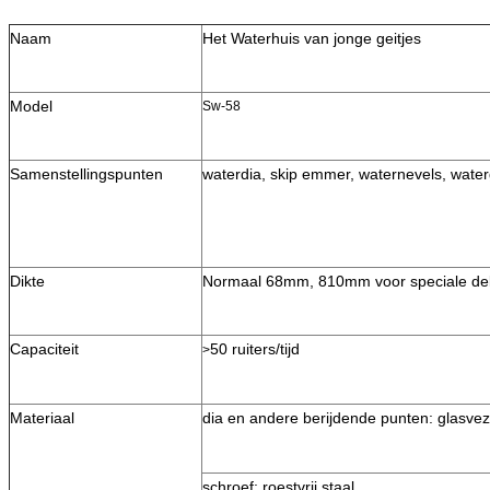
Naam
Het Waterhuis van jonge geitjes
Model
Sw-58
Samenstellingspunten
waterdia, skip emmer, waternevels, water
Dikte
Normaal 68mm, 810mm voor speciale de
Capaciteit
50 ruiters/tijd
>
Materiaal
dia en andere berijdende punten: glasvez
schroef: roestvrij staal