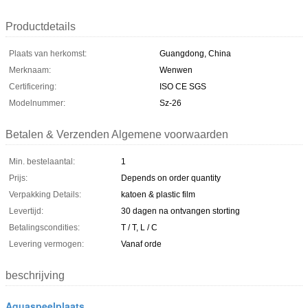
Productdetails
Plaats van herkomst:
Guangdong, China
Merknaam:
Wenwen
Certificering:
ISO CE SGS
Modelnummer:
Sz-26
Betalen & Verzenden Algemene voorwaarden
Min. bestelaantal:
1
Prijs:
Depends on order quantity
Verpakking Details:
katoen & plastic film
Levertijd:
30 dagen na ontvangen storting
Betalingscondities:
T / T, L / C
Levering vermogen:
Vanaf orde
beschrijving
Aquaspeelplaats