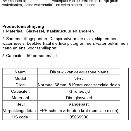
zwembaden bij een binnen het waterpark van de pretfamilie. Er zijn grote
waterkanten, kleine waterendia's, en velen binnen - tussen.
Productomschrijving
Materiaal: Glasvezel, staalstructuur en anderen
1.
Samenstellingspunten: De spiraalvormige dia's, skip emmer,
2.
waternevels, beeldverhaal dierlijke pictogrammen, water beklimmen
netto en enz. voor familiepret.
Capaciteit: 50 personen/tijd.
3.
Naam
Dia
van
speelplaats
sz-26
de
Aqua
Model
Sz-26
Dikte
Normaal 68mm, 810mm voor speciale delen
Capaciteit
1 ruiter/tijd
>
Materiaal
Dia: glasvezel
Kleur
aangepast
Verpakkingsdetails
EPE-schuim & houten krat (speciale eisen)
HS code
95069900