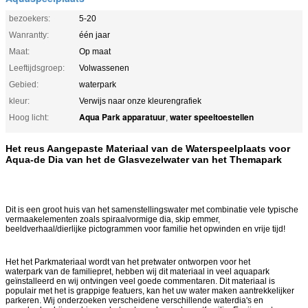
bezoekers:
5-20
Wanrantty:
één jaar
Maat:
Op maat
Leeftijdsgroep:
Volwassenen
Gebied:
waterpark
kleur:
Verwijs naar onze kleurengrafiek
Aqua Park apparatuur
water speeltoestellen
Hoog licht:
,
Het reus Aangepaste Materiaal van de Waterspeelplaats voor
Aqua-de Dia van het de Glasvezelwater van het Themapark
Dit is een groot huis van het samenstellingswater met combinatie vele typische
vermaakelementen zoals spiraalvormige dia, skip emmer,
beeldverhaal/dierlijke pictogrammen voor familie het opwinden en vrije tijd!
Het het Parkmateriaal wordt van het pretwater ontworpen voor het
waterpark van de familiepret, hebben wij dit materiaal in veel aquapark
geïnstalleerd en wij ontvingen veel goede commentaren. Dit materiaal is
populair met het is grappige featuers, kan het uw water maken aantrekkelijker
parkeren. Wij onderzoeken verscheidene verschillende waterdia's en