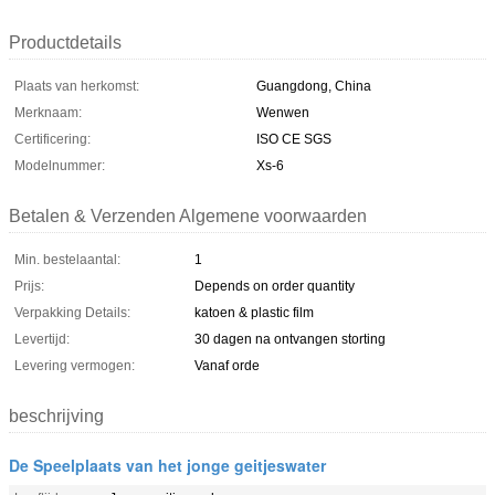
Productdetails
Plaats van herkomst:
Guangdong, China
Merknaam:
Wenwen
Certificering:
ISO CE SGS
Modelnummer:
Xs-6
Betalen & Verzenden Algemene voorwaarden
Min. bestelaantal:
1
Prijs:
Depends on order quantity
Verpakking Details:
katoen & plastic film
Levertijd:
30 dagen na ontvangen storting
Levering vermogen:
Vanaf orde
beschrijving
De Speelplaats van het jonge geitjeswater