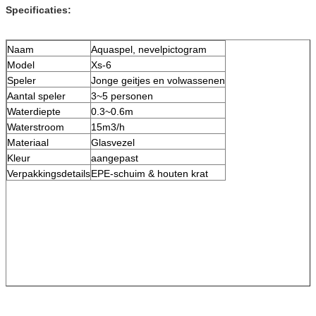
Specificaties:
Naam
Aquaspel, nevelpictogram
Model
Xs-6
Speler
Jonge geitjes en volwassenen
Aantal speler
3~5 personen
Waterdiepte
0.3~0.6m
Waterstroom
15m3/h
Materiaal
Glasvezel
Kleur
aangepast
Verpakkingsdetails
EPE-schuim & houten krat