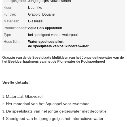
Leeftijdsgroep:
Jonge geitjes, volwassenen
kleur:
kleurrijke
Functie:
Grappig, Douane
Materiaal:
Glasvezel
Productienaam:
Aqua Park apparatuur
Type:
het speelgoed van de waterpool
Water speeltoestellen
Hoog licht:
,
de Speelplaats van het kinderenwater
Grappig van de de Speelplaats Multikleur van het Jonge geitjeswater van de
het Beeldverhaalmens van het de Plonswater de Poolspeelgoed
Snelle details:
Materiaal: Glasvezel.
1.
Het materiaal van het Aquaspel voor zwembad
2.
De speelplaats van het jonge geitjeswater met decoratie
3.
Speelgoed van het jonge geitjes het Interactieve water
4.