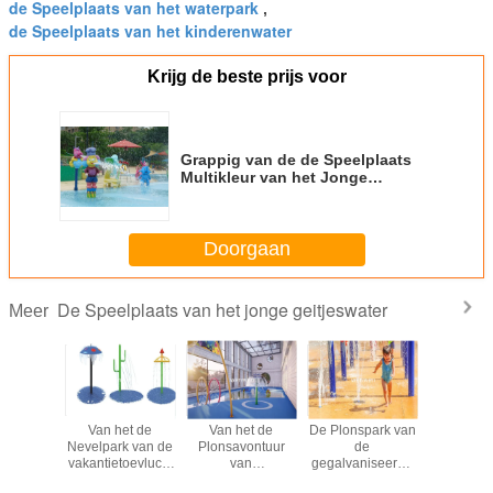
de Speelplaats van het waterpark
,
de Speelplaats van het kinderenwater
Krijg de beste prijs voor
Grappig van de de Speelplaats
Multikleur van het Jonge
geitjeswater van de het
Beeldverhaalmens van het de
Plonswater de Poolspeelgoed
Doorgaan
De Speelplaats van het jonge geitjeswater
Meer
r vormde
Van het de
Van het de
De Plonspark van
De grappig
lasvezel
Nevelpark van de
Plonsavontuur
de
van de
Poolwater
vakantietoevlucht
van
gegalvaniseerde
Parkspeel
Interactief het
Corlorfuljonge
Kinderen van de
van het 