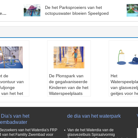
De het Parksproeiers van het
ge
octopuswater bloeien Speelgoed
et de
De Plonspark van
Het
avontuur van
de gegalvaniseerde
Waterspeelpla
fuljonge
Kinderen van de het
van glasvezel
s van het het
Waterspeelplaats
geitjes voor h
park de
van Pijpjonge geitjes
Materiaal van
grond
Interactieve
het Waterpark
Qm
Materiaal:
De vezel
het Plonsspe
Dia's van het
de dia van het waterpark
iaal:
De vezel
glass&Galvanized Pi
Leeftijdsgro
embadwater
&Galvanized Pi
pe&Stainless-staal
nge geitjes, K
inless-staal
Kleur:
kleurrijk, aan
n
Bezoekers van het Waterdia's FRP
Van de het Waterdia van de
:
kleurrijk, aan
gepast
Kleur:
Kleurri
4 van het Famlily Zwembad voor
glasvezelbuis Spiraalvormig