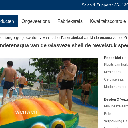
Sales & Support :
86--13
oducten
Ongeveer ons
Fabrieksreis
Kwaliteitscontrole
et jonge geitjeswater
Van het het Parkmateriaal van kinderenaqua van de Gl
kinderenaqua van de Glasvezelshell de Nevelstuk spe
Productdetails:
Plaats van her
Merknaam:
Certificering:
Modelnummer:
Betalen & Ver
Min. bestelaant
Prijs:
Verpakking Det