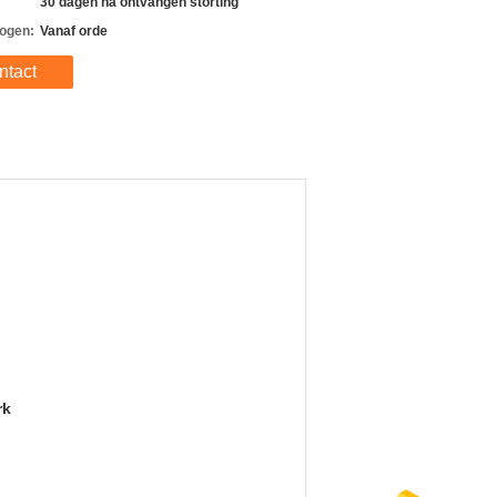
30 dagen na ontvangen storting
ogen:
Vanaf orde
ntact
rk