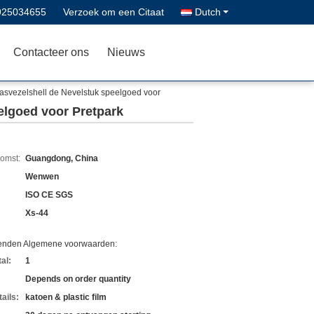
925034655
Verzoek om een Citaat
Dutch
Contacteer ons
Nieuws
asvezelshell de Nevelstuk speelgoed voor
elgoed voor Pretpark
komst:
Guangdong, China
Wenwen
ISO CE SGS
Xs-44
zenden Algemene voorwaarden:
al:
1
Depends on order quantity
ails:
katoen & plastic film