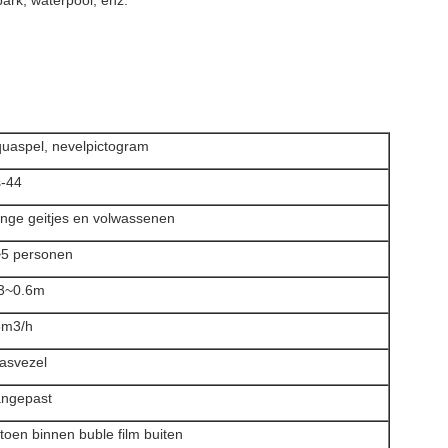
park, waterpool, enz.
uaspel, nevelpictogram
-44
nge geitjes en volwassenen
5 personen
3~0.6m
5m3/h
asvezel
ngepast
toen binnen buble film buiten