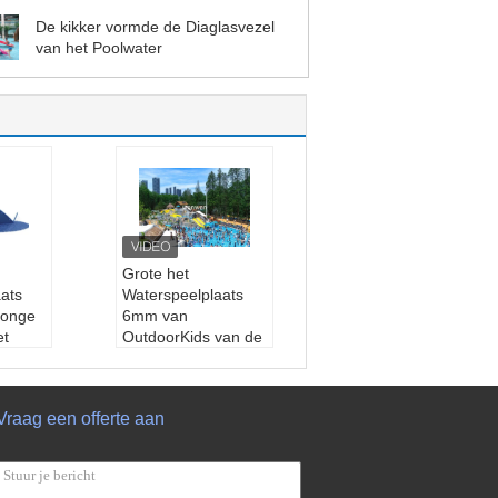
De kikker vormde de Diaglasvezel
van het Poolwater
Grote het
ats
Waterspeelplaats
jonge
6mm van
et
OutdoorKids van de
 het
Pretglasvezel Dikte
 van
Materiaal:
Glasveze
elgoed
l
Vraag een offerte aan
ep:
Jo
Typische Hoogte:
indere
1.9M&customized
Kleur:
Kleurrijk, is O
jk
m het even welke kl