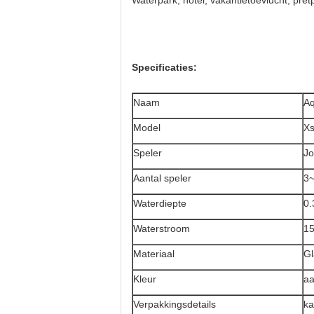
Waterpark, hotel, vakantietoevlucht, pret
Specificaties:
Naam
Aq
Model
Xs
Speler
Jo
Aantal speler
3~
Waterdiepte
0.
Waterstroom
1
Materiaal
Gl
Kleur
aa
Verpakkingsdetails
ka