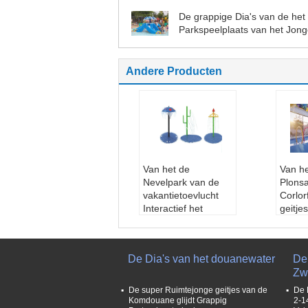
De grappige Dia's van de het
Parkspeelplaats van het Jon
geitjeswater
Andere Producten
Van het de
Van h
Nevelpark van de
Plons
vakantietoevlucht
Corlor
Interactief het
geitje
Waterspel voor
Water
Kinderenvolwassenen
Platte
Leeftijdsgroep:
Jo
100S
De Dia's van het douanewater
De 
nge geitjes, Kindere
Mater
Zw
n
glass
Kleur:
Kleurrijk
pe&Sta
De super Ruimtejonge geitjes van de
De 
Eigenschap:
Grapp
kleur
Komdouane glijdt Grappig
2-1