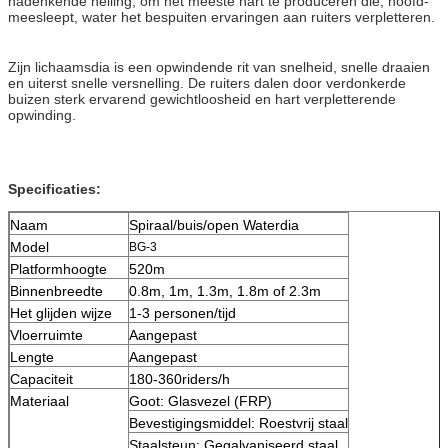
nadenkende helling, om het meeste hart te produceren die, hoofd-
meesleept, water het bespuiten ervaringen aan ruiters verpletteren.
Zijn lichaamsdia is een opwindende rit van snelheid, snelle draaien
en uiterst snelle versnelling. De ruiters dalen door verdonkerde
buizen sterk ervarend gewichtloosheid en hart verpletterende
opwinding.
Specificaties:
Naam
Spiraal/buis/open Waterdia
Model
BG-3
Platformhoogte
520m
Binnenbreedte
0.8m, 1m, 1.3m, 1.8m of 2.3m
Het glijden wijze
1-3 personen/tijd
Vloerruimte
Aangepast
Lengte
Aangepast
Capaciteit
180-360riders/h
Materiaal
Goot: Glasvezel (FRP)
Bevestigingsmiddel: Roestvrij staal
Staalsteun: Gegalvaniseerd staal