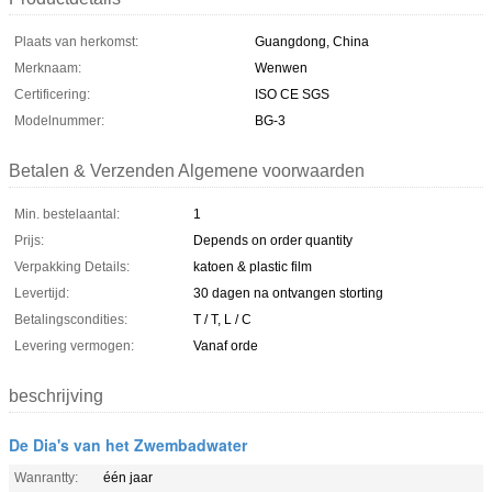
Plaats van herkomst:
Guangdong, China
Merknaam:
Wenwen
Certificering:
ISO CE SGS
Modelnummer:
BG-3
Betalen & Verzenden Algemene voorwaarden
Min. bestelaantal:
1
Prijs:
Depends on order quantity
Verpakking Details:
katoen & plastic film
Levertijd:
30 dagen na ontvangen storting
Betalingscondities:
T / T, L / C
Levering vermogen:
Vanaf orde
beschrijving
De Dia's van het Zwembadwater
Wanrantty:
één jaar