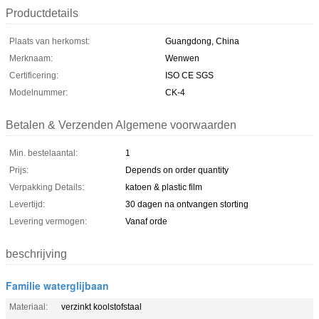
Productdetails
Plaats van herkomst:
Guangdong, China
Merknaam:
Wenwen
Certificering:
ISO CE SGS
Modelnummer:
CK-4
Betalen & Verzenden Algemene voorwaarden
Min. bestelaantal:
1
Prijs:
Depends on order quantity
Verpakking Details:
katoen & plastic film
Levertijd:
30 dagen na ontvangen storting
Levering vermogen:
Vanaf orde
beschrijving
Familie waterglijbaan
Materiaal:
verzinkt koolstofstaal