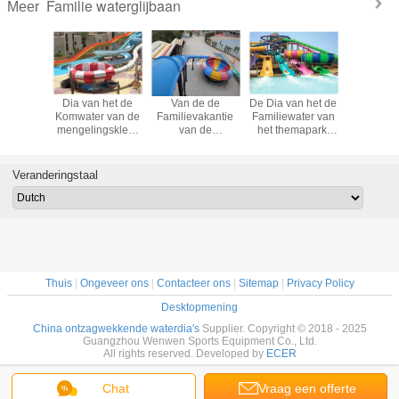
Familie waterglijbaan
Meer
iële van
Dia van het de
Van de de
De Dia van het de
Het Water
het
Komwater van de
Familievakantie
Familiewater van
de Pret
lfamilie
mengelingskleur
van de
het themapark,
Ruimt
Waterpark
de Openlucht
hellingssnelheid
het Waterdia's van
erdia 1
Ruimte voor
het Waterdia voor
Glasvezelzwembaden
rantie
Zwembad
Opwindende
voor Alle
Veranderingstaal
Waterspeelplaats
Leeftijden
Thuis
|
Ongeveer ons
|
Contacteer ons
|
Sitemap
|
Privacy Policy
Desktopmening
China ontzagwekkende waterdia's
Supplier. Copyright © 2018 - 2025
Guangzhou Wenwen Sports Equipment Co., Ltd.
All rights reserved. Developed by
ECER
Chat
Vraag een offerte