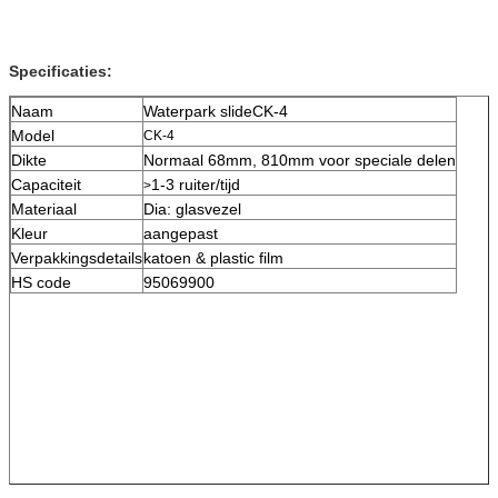
Specificaties:
Naam
Waterpark slideCK-4
Model
CK-4
Dikte
Normaal 68mm, 810mm voor speciale delen
Capaciteit
1-3 ruiter/tijd
>
Materiaal
Dia: glasvezel
Kleur
aangepast
Verpakkingsdetails
katoen & plastic film
HS code
95069900